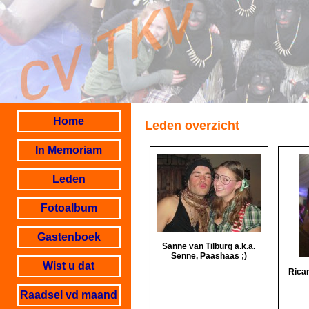
Home
Leden overzicht
In Memoriam
Leden
Fotoalbum
Gastenboek
Sanne van Tilburg a.k.a.
Senne, Paashaas ;)
Wist u dat
Ricar
Raadsel vd maand