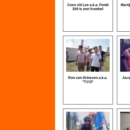
Cees v/d Lee a.k.a. Fendt
Marti
309 ls met fronthef
Ron van Grinsven a.k.a.
Jacq
*T.V.G*