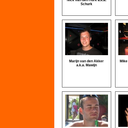
Nick van den Hurk a.k.a.
Schurk
Marijn van den Akker
Mike
a.k.a. Mawijn