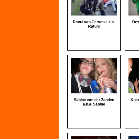
Raoul van Gerven a.k.a.
Des
Ratuhl
Sabine van der Zanden
Koen
a.k.a. Sabine